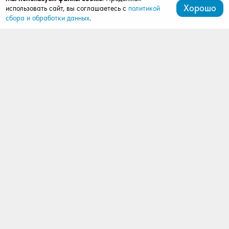
Хорошо
использовать сайт, вы соглашаетесь с
политикой
сбора и обработки данных
.
+7 (472) 539-07-91
mardi411@bk.ru
309511, Старый Оскол, мкрн. Олимпийский, д. 62, оф.
412, 4 этаж (ШОУ-РУМ АЛЮТЕХ)
Продукция
Ворота
Рольставни
Автоматика
Комплектация