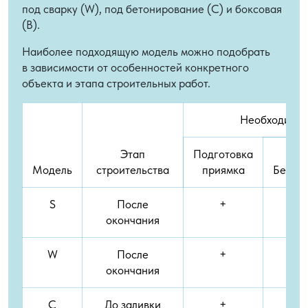
под сварку (W), под бетонирование (C) и боксовая
(B).
Наиболее подходящую модель можно подобрать
в зависимости от особенностей конкретного
объекта и этапа строительных работ.
Необходимые
Этап
Подготовка
Модель
строительства
приямка
Бетон
S
После
+
окончания
W
После
+
окончания
C
До заливки
+