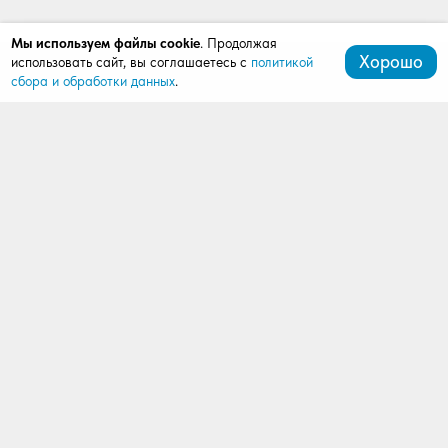
Мы используем файлы cookie
. Продолжая
Хорошо
использовать сайт, вы соглашаетесь с
политикой
сбора и обработки данных
.
+7 (472) 539-07-91
mardi411@bk.ru
309511, Старый Оскол, мкрн. Олимпийский, д. 62, оф.
412, 4 этаж (ШОУ-РУМ АЛЮТЕХ)
Продукция
Ворота
Рольставни