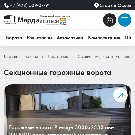
+7 (472) 539-07-91
Старый Оскол
Ворота
Рольставни
Автоматика
Комплектация
Шла
Главная
Портфолио
Секционные гаражные ворота
Вы здесь:
Секционные гаражные ворота
Гаражные ворота Prestige 3000х2530 цвет
RAL8019 серо-коричневый микроволна