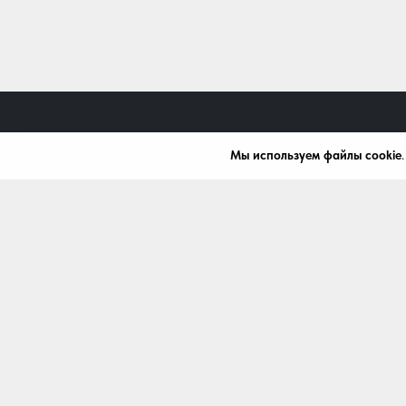
Мы используем файлы cookie
+7 (472) 539-07-91
mardi411@bk.ru