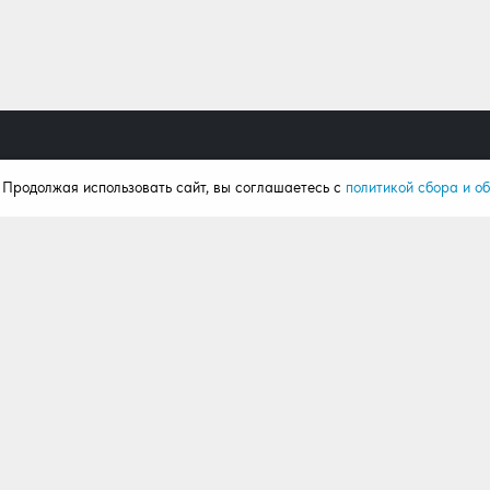
. Продолжая использовать сайт, вы соглашаетесь с
политикой сбора и о
Продукция
Поку
Ворота
Калькул
Рольставни
Портфо
Автоматика
Статьи
Комплектация
Отзывы