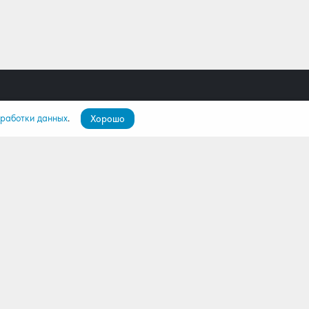
бработки данных
.
Хорошо
пателям
О компании
ятор
О нас
лио
Команда
Контакты
Дилерам