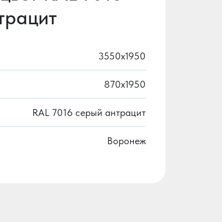
трацит
3550х1950
870х1950
RAL 7016 серый антрацит
Воронеж