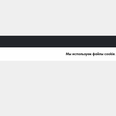
Мы используем файлы cookie
+7 (472) 539-07-91
mardi411@bk.ru