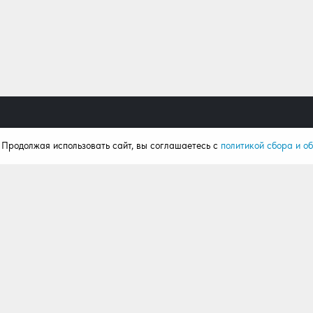
. Продолжая использовать сайт, вы соглашаетесь с
политикой сбора и о
Продукция
Поку
Ворота
Калькул
Рольставни
Портфо
Автоматика
Статьи