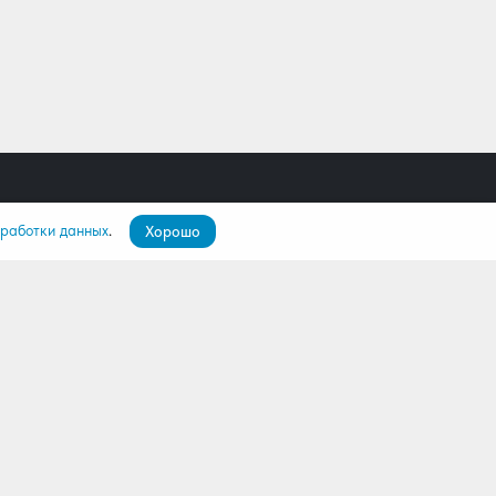
бработки данных
.
Хорошо
пателям
О компании
ятор
О нас
лио
Команда
Контакты