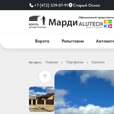
+7 (472) 539-07-91
Старый Оскол
Ворота
Рольставни
Автомат
Главная
Портфолио
Калитки
Вы здесь: