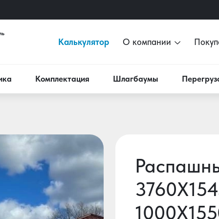
Калькулятор
О компании
Покуп
ика
Комплектация
Шлагбаумы
Перегруз
Распашны
3760X154
1000X155