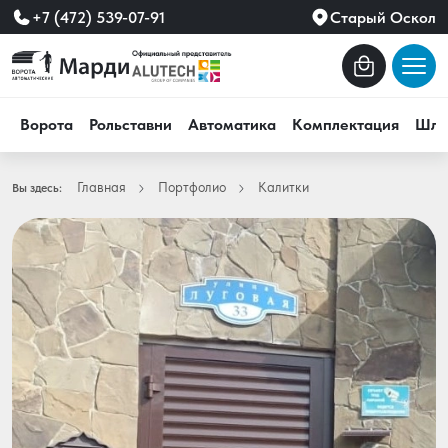
+7 (472) 539-07-91
Старый Оскол
Ворота
Рольставни
Автоматика
Комплектация
Шла
Главная
Портфолио
Калитки
Вы здесь: