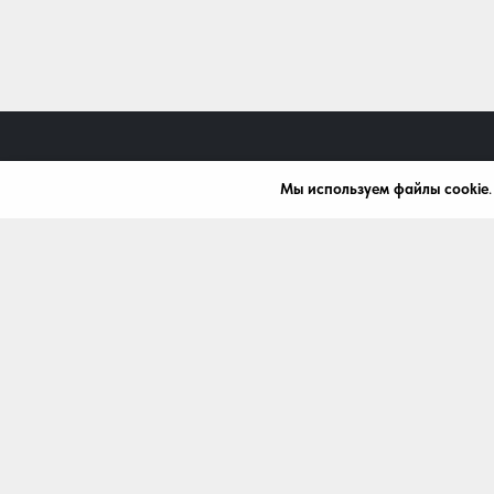
Мы используем файлы cookie
+7 (472) 539-07-91
mardi411@bk.ru