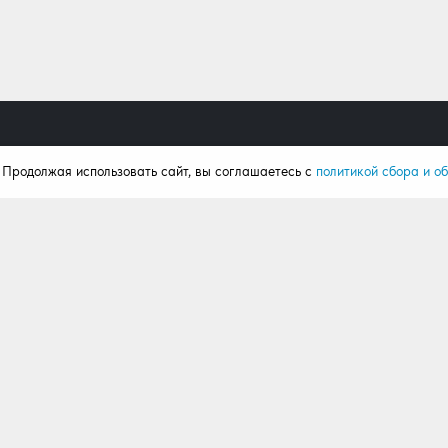
. Продолжая использовать сайт, вы соглашаетесь с
политикой сбора и о
Продукция
Поку
Ворота
Калькул
Рольставни
Портфо
Автоматика
Статьи
Комплектация
Отзывы