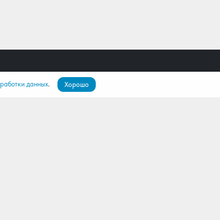
бработки данных
.
Хорошо
пателям
О компании
ятор
О нас
лио
Команда
Контакты
Дилерам