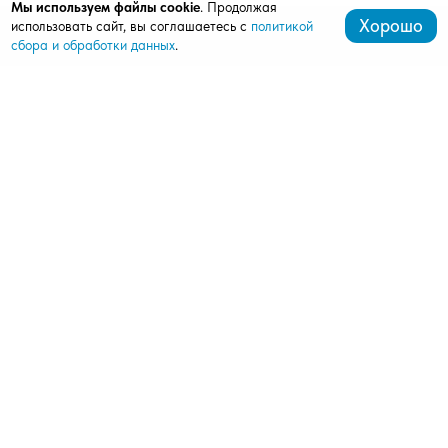
Мы используем файлы cookie
. Продолжая
Хорошо
использовать сайт, вы соглашаетесь с
политикой
сбора и обработки данных
.
+7 (472) 539-07-91
mardi411@bk.ru
309511, Старый Оскол, мкрн. Олимпийский, д. 62, оф.
412, 4 этаж (ШОУ-РУМ АЛЮТЕХ)
Продукция
Ворота
Рольставни
Автоматика