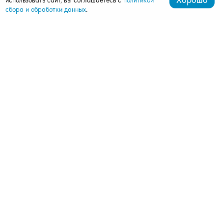
сбора и обработки данных
.
+7 (472) 539-07-91
mardi411@bk.ru
309511, Старый Оскол, мкрн. Олимпийский, д. 62, оф.
412, 4 этаж (ШОУ-РУМ АЛЮТЕХ)
Продукция
Ворота
Рольставни
Автоматика
Комплектация