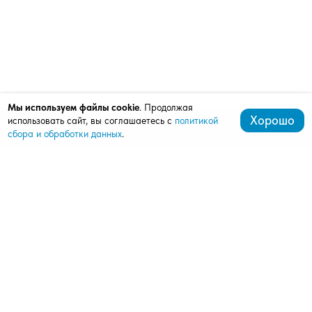
Мы используем файлы cookie
. Продолжая
Хорошо
использовать сайт, вы соглашаетесь с
политикой
сбора и обработки данных
.
+7 (472) 539-07-91
mardi411@bk.ru
309511, Старый Оскол, мкрн. Олимпийский, д. 62, оф.
412, 4 этаж (ШОУ-РУМ АЛЮТЕХ)