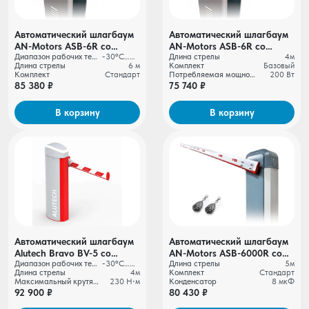
Автоматический шлагбаум
Автоматический шлагбаум
AN-Motors ASB-6R со
AN-Motors ASB-6R со
Диапазон рабочих температур
-30ºС…+65ºС
Длина стрелы
4м
стрелой 6 метров комплект
стрелой 4 метра комплект
Длина стрелы
6 м
Комплект
Базовый
"Стандарт" (с
"Базовый"
Комплект
Стандарт
Потребляемая мощность
200 Вт
фотоэлементами)
85 380 ₽
75 740 ₽
В корзину
В корзину
Автоматический шлагбаум
Автоматический шлагбаум
Alutech Bravo BV-5 со
AN-Motors ASB-6000R со
Диапазон рабочих температур
-30ºС…+65ºС
Длина стрелы
5м
стрелой 4 метра комплект
стрелой 5 метров комплект
Длина стрелы
4м
Комплект
Стандарт
"Базовый"
"Стандарт" (с
Максимальный крутящий момент
230 Н⋅м
Конденсатор
8 мкФ
фотоэлементами)
92 900 ₽
80 430 ₽